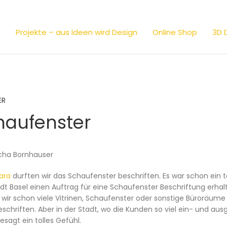
e
Projekte – aus Ideen wird Design
Online Shop
3D 
ER
haufenster
cha Bornhauser
ara
durften wir das Schaufenster beschriften. Es war schon ein to
adt Basel einen Auftrag für eine Schaufenster Beschriftung erhal
wir schon viele Vitrinen, Schaufenster oder sonstige Büroräume 
schriften. Aber in der Stadt, wo die Kunden so viel ein- und aus
esagt ein tolles Gefühl.