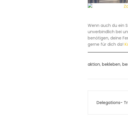
Wenn auch du ein Sc
unverbindlich bei u
benötigen, deine Fe
gerne für dich da!
K
aktion
,
bekleben
,
be
Beitrags
Delegations- Tri