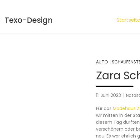
Skip
to
content
Texo-Design
Startseit
AUTO | SCHAUFENST
Zara Sc
11. Juni 2023
Natas
Für das
Modehaus Z
wir mitten in der St
diesem Tag durften 
verschönern oder be
neu. Es war ehrlich g