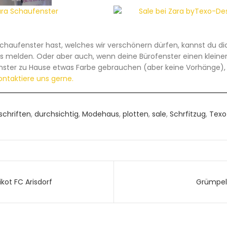
haufenster hast, welches wir verschönern dürfen, kannst du dic
ns melden. Oder aber auch, wenn deine Bürofenster einen kleinen
nster zu Hause etwas Farbe gebrauchen (aber keine Vorhänge), e
ontaktiere uns gerne.
schriften
,
durchsichtig
,
Modehaus
,
plotten
,
sale
,
Schrfitzug
,
Texo
navigation
kot FC Arisdorf
Grümpeli
powered by
WPCookiePro