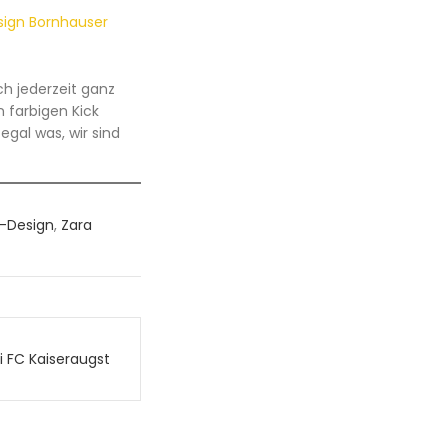
h jederzeit ganz
 farbigen Kick
gal was, wir sind
-Design
,
Zara
 FC Kaiseraugst