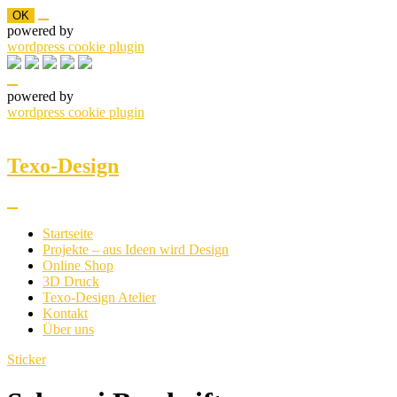
OK
powered by
wordpress cookie plugin
powered by
wordpress cookie plugin
Skip
to
content
Texo-Design
Startseite
Projekte – aus Ideen wird Design
Online Shop
3D Druck
Texo-Design Atelier
Kontakt
Über uns
Sticker