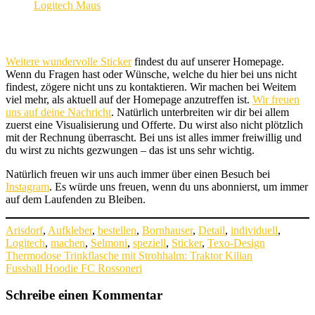
Weitere wundervolle Sticker
findest du auf unserer Homepage.
Wenn du Fragen hast oder Wünsche, welche du hier bei uns nicht
findest, zögere nicht uns zu kontaktieren. Wir machen bei Weitem
viel mehr, als aktuell auf der Homepage anzutreffen ist.
Wir freuen
uns auf deine Nachricht
. Natürlich unterbreiten wir dir bei allem
zuerst eine Visualisierung und Offerte. Du wirst also nicht plötzlich
mit der Rechnung überrascht. Bei uns ist alles immer freiwillig und
du wirst zu nichts gezwungen – das ist uns sehr wichtig.
Natürlich freuen wir uns auch immer über einen Besuch bei
Instagram
. Es würde uns freuen, wenn du uns abonnierst, um immer
auf dem Laufenden zu Bleiben.
Arisdorf
,
Aufkleber
,
bestellen
,
Bornhauser
,
Detail
,
individuell
,
Logitech
,
machen
,
Selmoni
,
speziell
,
Sticker
,
Texo-Design
Beitragsnavigation
Thermodose Trinkflasche mit Strohhalm: Traktor Kilian
Fussball Hoodie FC Rossoneri
Schreibe einen Kommentar