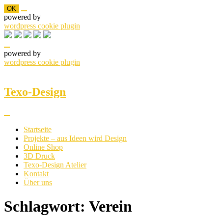
OK
powered by
wordpress cookie plugin
powered by
wordpress cookie plugin
Skip
to
content
Texo-Design
Startseite
Projekte – aus Ideen wird Design
Online Shop
3D Druck
Texo-Design Atelier
Kontakt
Über uns
Schlagwort:
Verein