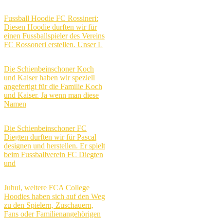
Fussball Hoodie FC Rossineri:
Diesen Hoodie durften wir für
einen Fussballspieler des Vereins
FC Rossoneri erstellen. Unser L
Die Schienbeinschoner Koch
und Kaiser haben wir speziell
angefertigt für die Familie Koch
und Kaiser. Ja wenn man diese
Namen
Die Schienbeinschoner FC
Diegten durften wir für Pascal
designen und herstellen. Er spielt
beim Fussballverein FC Diegten
und
Juhui, weitere FCA College
Hoodies haben sich auf den Weg
zu den Spielern, Zuschauern,
Fans oder Familienangehörigen