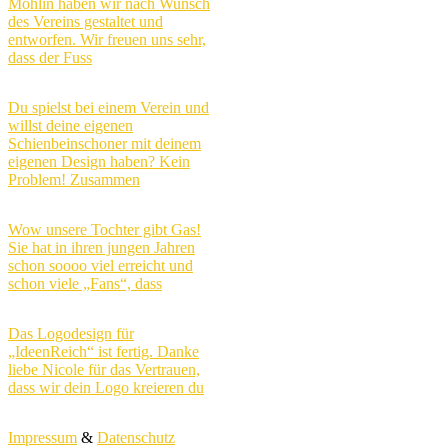
Möhlin haben wir nach Wunsch
des Vereins gestaltet und
entworfen. Wir freuen uns sehr,
dass der Fuss
Du spielst bei einem Verein und
willst deine eigenen
Schienbeinschoner mit deinem
eigenen Design haben? Kein
Problem! Zusammen
Wow unsere Tochter gibt Gas!
Sie hat in ihren jungen Jahren
schon soooo viel erreicht und
schon viele „Fans“, dass
Das Logodesign für
„IdeenReich“ ist fertig. Danke
liebe Nicole für das Vertrauen,
dass wir dein Logo kreieren du
Impressum
&
Datenschutz