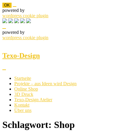
OK
powered by
wordpress cookie plugin
powered by
wordpress cookie plugin
Skip
to
content
Texo-Design
Startseite
Projekte – aus Ideen wird Design
Online Shop
3D Druck
Texo-Design Atelier
Kontakt
Über uns
Schlagwort:
Shop