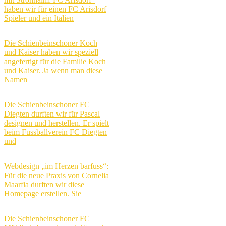
haben wir für einen FC Arisdorf
Spieler und ein Italien
Die Schienbeinschoner Koch
und Kaiser haben wir speziell
angefertigt für die Familie Koch
und Kaiser. Ja wenn man diese
Namen
Die Schienbeinschoner FC
Diegten durften wir für Pascal
designen und herstellen. Er spielt
beim Fussballverein FC Diegten
und
Webdesign „im Herzen barfuss“:
Für die neue Praxis von Cornelia
Maarfia durften wir diese
Homepage erstellen. Sie
Die Schienbeinschoner FC