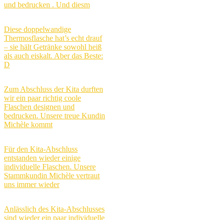
und bedrucken . Und diesm
Diese doppelwandige
Thermosflasche hat’s echt drauf
– sie hält Getränke sowohl heiß
als auch eiskalt. Aber das Beste:
D
Zum Abschluss der Kita durften
wir ein paar richtig coole
Flaschen designen und
bedrucken. Unsere treue Kundin
Michèle kommt
Für den Kita-Abschluss
entstanden wieder einige
individuelle Flaschen. Unsere
Stammkundin Michèle vertraut
uns immer wieder
Anlässlich des Kita-Abschlusses
sind wieder ein paar individuelle