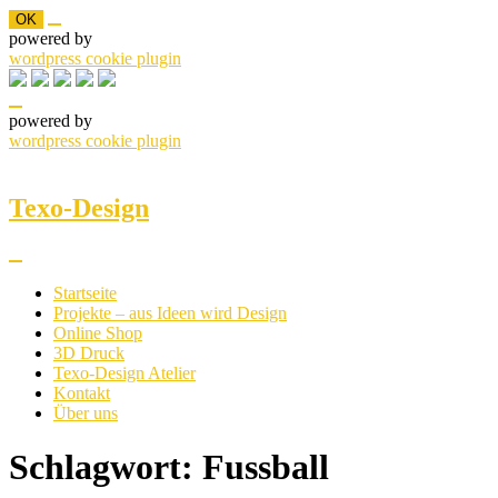
OK
powered by
wordpress cookie plugin
powered by
wordpress cookie plugin
Skip
to
content
Texo-Design
Startseite
Projekte – aus Ideen wird Design
Online Shop
3D Druck
Texo-Design Atelier
Kontakt
Über uns
Schlagwort:
Fussball