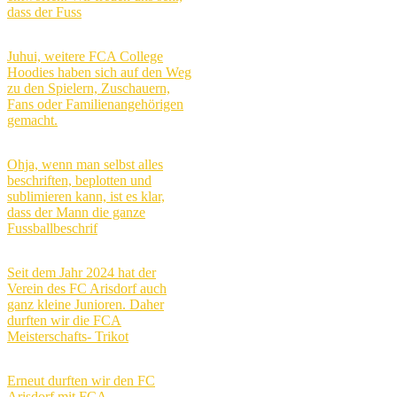
dass der Fuss
Juhui, weitere FCA College
Hoodies haben sich auf den Weg
zu den Spielern, Zuschauern,
Fans oder Familienangehörigen
gemacht.
Ohja, wenn man selbst alles
beschriften, beplotten und
sublimieren kann, ist es klar,
dass der Mann die ganze
Fussballbeschrif
Seit dem Jahr 2024 hat der
Verein des FC Arisdorf auch
ganz kleine Junioren. Daher
durften wir die FCA
Meisterschafts- Trikot
Erneut durften wir den FC
Arisdorf mit FCA