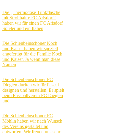
Die „Thermodose Trinkflasche
mit Strohhalm: FC Arisdorf“
haben wir für einen FC Arisdorf
Spieler und ein Italien
Die Schienbeinschoner Koch
und Kaiser haben wir speziell
angefertigt für die Familie Koch
und Kaiser. Ja wenn man diese
Namen
Die Schienbeinschoner FC
Diegten durften wir für Pascal
designen und herstellen. Er spielt
beim Fussballverein FC Diegten
und
Die Schienbeinschoner FC
Möhlin haben wir nach Wunsch
des Vereins gestaltet und
entworfen. Wir freuen uns sehr,