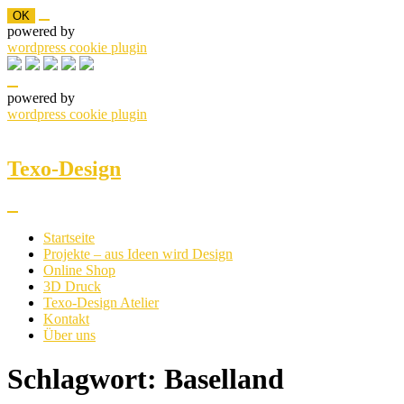
OK
powered by
wordpress cookie plugin
powered by
wordpress cookie plugin
Skip
to
content
Texo-Design
Startseite
Projekte – aus Ideen wird Design
Online Shop
3D Druck
Texo-Design Atelier
Kontakt
Über uns
Schlagwort:
Baselland