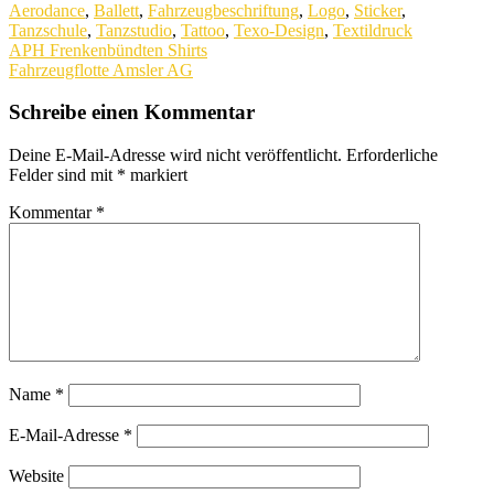
Aerodance
,
Ballett
,
Fahrzeugbeschriftung
,
Logo
,
Sticker
,
Tanzschule
,
Tanzstudio
,
Tattoo
,
Texo-Design
,
Textildruck
Beitragsnavigation
APH Frenkenbündten Shirts
Fahrzeugflotte Amsler AG
Schreibe einen Kommentar
Deine E-Mail-Adresse wird nicht veröffentlicht.
Erforderliche
Felder sind mit
*
markiert
Kommentar
*
Name
*
E-Mail-Adresse
*
Website