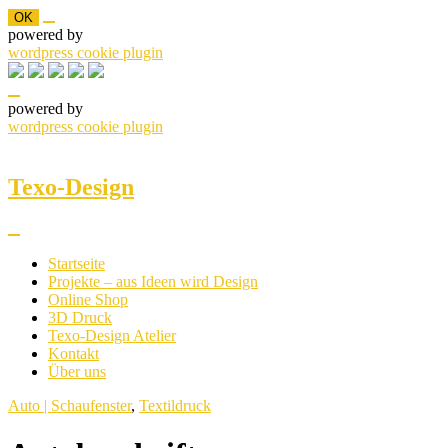
OK
powered by
wordpress cookie plugin
powered by
wordpress cookie plugin
Skip
to
content
Texo-Design
Startseite
Projekte – aus Ideen wird Design
Online Shop
3D Druck
Texo-Design Atelier
Kontakt
Über uns
Auto | Schaufenster
,
Textildruck